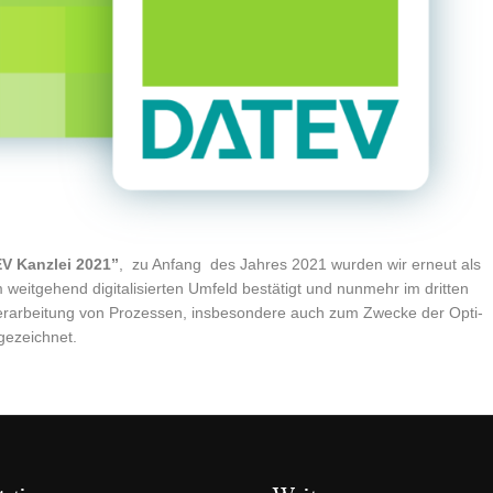
EV Kanz­lei 2021”
, zu Anfang des Jah­res 2021 wur­den wir erneut als
 weit­ge­hend digi­ta­li­sier­ten Umfeld bestä­tigt und nun­mehr im drit­ten
r­ar­bei­tung von Pro­zes­sen, ins­be­son­de­re auch zum Zwe­cke der Opti­
sgezeichnet.