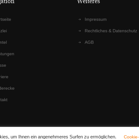
a­ti­on
Wei­te­res
t­sei­te
Impres­sum
­lei
Recht­li­ches & Datenschutz
n­tel
AGB
­tun­gen
s­se
rie­re
der­ecke
­takt
 2025 | All Rights Reserved
ies, um Ihnen ein angenehmeres Surfen zu ermöglichen.
Cookie-