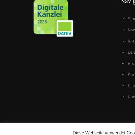
Navi­g
Star
Kanz
Kli­e
Leis
Pre
Kar­
Kin­
Kon
Pesch & Kollegen GmbH Steuerberatungsgesellschaft ©
Diese Webseite verwendet Cook