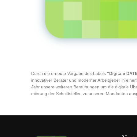
Durch die erneu­te Ver­ga­be des Labels
“Digi­ta­le DAT
inno­va­ti­ver Bera­ter und moder­ner Arbeit­ge­ber in einem
Jahr unse­re wei­te­ren Bemü­hun­gen um die digi­ta­le Übe
mie­rung der Schnitt­stel­len zu unse­ren Man­dan­ten au