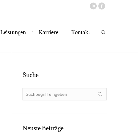
Leis­tun­gen
Kar­rie­re
Kon­takt
Suche
Neus­te Beiträge