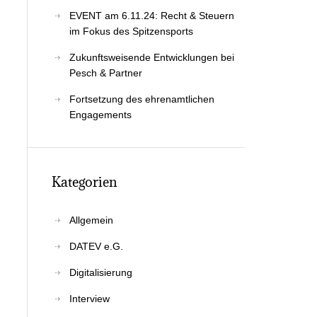
EVENT am 6.11.24: Recht & Steu­ern
im Fokus des Spitzensports
Zukunfts­wei­sen­de Ent­wick­lun­gen bei
Pesch & Partner
Fort­set­zung des ehren­amt­li­chen
Engagements
Kate­go­rien
Allgemein
DATEV e.G.
Digitalisierung
Interview