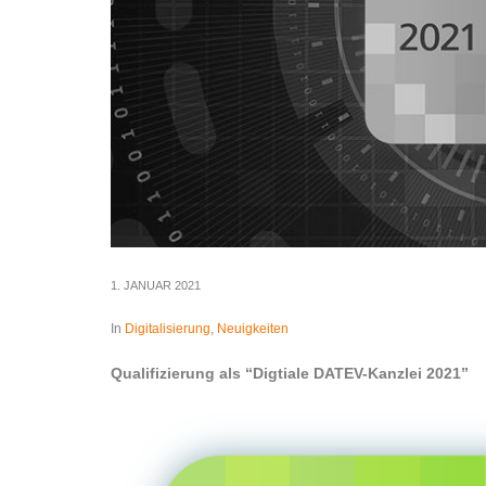
1. JANUAR 2021
In
Digitalisierung
,
Neuigkeiten
Qua­li­fi­zie­rung als “Dig­tia­le DATEV-Kanz­lei 2021”