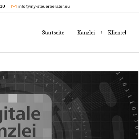
210
info@my-steuerberater.eu
Start­sei­te
Kanz­lei
Kli­en­tel