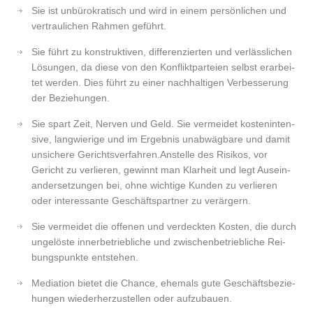
Sie ist unbü­ro­kra­tisch und wird in einem per­sön­li­chen und
ver­trau­li­chen Rah­men geführt.
Sie führt zu kon­struk­ti­ven, dif­fe­ren­zier­ten und ver­läss­li­chen
Lösun­gen, da die­se von den Kon­flikt­par­tei­en selbst erar­bei­
tet wer­den. Dies führt zu einer nach­hal­ti­gen Ver­bes­se­rung
der Beziehungen.
Sie spart Zeit, Ner­ven und Geld. Sie ver­mei­det kos­ten­in­ten­
si­ve, lang­wie­ri­ge und im Ergeb­nis unab­wäg­ba­re und damit
unsi­che­re Gerichtsverfahren.Anstelle des Risi­kos, vor
Gericht zu ver­lie­ren, gewinnt man Klar­heit und legt Aus­ein­
an­der­set­zun­gen bei, ohne wich­ti­ge Kun­den zu ver­lie­ren
oder inter­es­san­te Geschäfts­part­ner zu verärgern.
Sie ver­mei­det die offe­nen und ver­deck­ten Kos­ten, die durch
unge­lös­te inner­be­trieb­li­che und zwi­schen­be­trieb­li­che Rei­
bungs­punk­te entstehen.
Media­ti­on bie­tet die Chan­ce, ehe­mals gute Geschäfts­be­zie­
hun­gen wie­der­her­zu­stel­len oder aufzubauen.