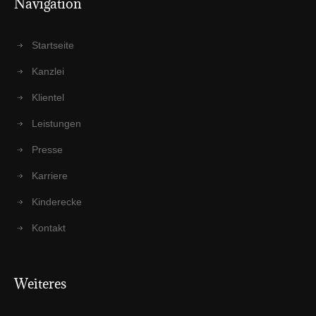
Navi­ga­ti­on
Start­sei­te
Kanz­lei
Kli­en­tel
Leis­tun­gen
Pres­se
Kar­rie­re
Kin­der­ecke
Kon­takt
Wei­te­res