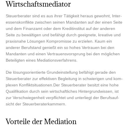
Wirtschaftsmediator
Steu­er­be­ra­ter sind es aus ihrer Tätig­keit her­aus gewohnt, Inter­
es­sens­kon­flik­te zwi­schen sei­nen Man­dan­ten auf der einen Sei­te
und dem Finanz­amt oder dem Kre­dit­in­sti­tut auf der ande­ren
Sei­te zu bewäl­ti­gen und befä­higt durch geeig­ne­te, krea­ti­ve und
pra­xis­na­he Lösun­gen Kom­pro­mis­se zu erzie­len. Kaum ein
ande­rer Berufs­tand genießt ein so hohes Ver­trau­en bei den
Man­dan­ten und einen Ver­trau­ens­vor­sprung bei den mög­li­chen
Betei­lig­ten eines Mediationsverfahrens.
Die lösungs­ori­en­tier­te Grund­ein­stel­lung befä­higt gera­de den
Steu­er­be­ra­ter zur effek­ti­ven Beglei­tung in schwie­ri­gen und kom­
ple­xen Konfliktsituationen.Der Steu­er­be­ra­ter besitzt eine hohe
Qua­li­fi­ka­ti­on durch sein wirt­schaft­li­ches Hin­ter­grund­wis­sen, ist
zur Ver­schwie­gen­heit ver­pflich­tet und unter­liegt der Berufs­auf­
sicht der Steuerberaterkammern.
Vor­tei­le der Mediation