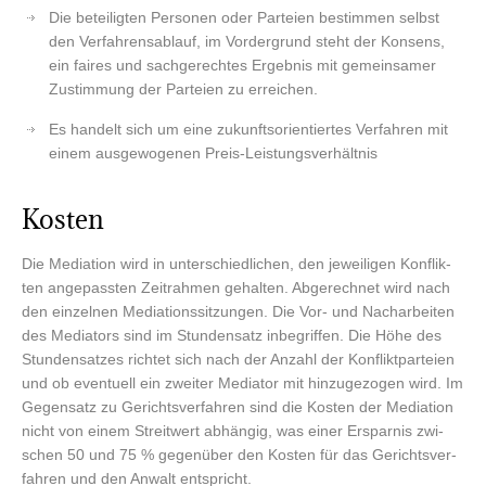
Die betei­lig­ten Per­so­nen oder Par­tei­en bestim­men selbst
den Ver­fah­rens­ab­lauf, im Vor­der­grund steht der Kon­sens,
ein fai­res und sach­ge­rech­tes Ergeb­nis mit gemein­sa­mer
Zustim­mung der Par­tei­en zu erreichen.
Es han­delt sich um eine zukunfts­ori­en­tier­tes Ver­fah­ren mit
einem aus­ge­wo­ge­nen Preis-Leistungsverhältnis
Kos­ten
Die Media­ti­on wird in unter­schied­li­chen, den jewei­li­gen Kon­flik­
ten ange­pass­ten Zeit­rah­men gehal­ten. Abge­rech­net wird nach
den ein­zel­nen Media­ti­ons­sit­zun­gen. Die Vor- und Nach­ar­bei­ten
des Media­tors sind im Stun­den­satz inbe­grif­fen. Die Höhe des
Stun­den­sat­zes rich­tet sich nach der Anzahl der Kon­flikt­par­tei­en
und ob even­tu­ell ein zwei­ter Media­tor mit hin­zu­ge­zo­gen wird. Im
Gegen­satz zu Gerichts­ver­fah­ren sind die Kos­ten der Media­ti­on
nicht von einem Streit­wert abhän­gig, was einer Erspar­nis zwi­
schen 50 und 75 % gegen­über den Kos­ten für das Gerichts­ver­
fah­ren und den Anwalt entspricht.