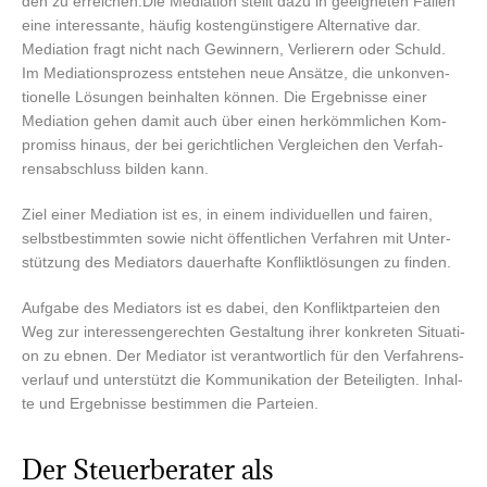
den zu erreichen.Die Media­ti­on stellt dazu in geeig­ne­ten Fäl­len
eine inter­es­san­te, häu­fig kos­ten­güns­ti­ge­re Alter­na­ti­ve dar.
Media­ti­on fragt nicht nach Gewin­nern, Ver­lie­rern oder Schuld.
Im Media­ti­ons­pro­zess ent­ste­hen neue Ansät­ze, die unkon­ven­
tio­nel­le Lösun­gen beinhal­ten kön­nen. Die Ergeb­nis­se einer
Media­ti­on gehen damit auch über einen her­kömm­li­chen Kom­
pro­miss hin­aus, der bei gericht­li­chen Ver­glei­chen den Ver­fah­
rens­ab­schluss bil­den kann.
Ziel einer Media­ti­on ist es, in einem indi­vi­du­el­len und fai­ren,
selbst­be­stimm­ten sowie nicht öffent­li­chen Ver­fah­ren mit Unter­
stüt­zung des Media­tors dau­er­haf­te Kon­flikt­lö­sun­gen zu finden.
Auf­ga­be des Media­tors ist es dabei, den Kon­flikt­par­tei­en den
Weg zur inter­es­sen­ge­rech­ten Gestal­tung ihrer kon­kre­ten Situa­ti­
on zu ebnen. Der Media­tor ist ver­ant­wort­lich für den Ver­fah­rens­
ver­lauf und unter­stützt die Kom­mu­ni­ka­ti­on der Betei­lig­ten. Inhal­
te und Ergeb­nis­se bestim­men die Parteien.
Der Steu­er­be­ra­ter als