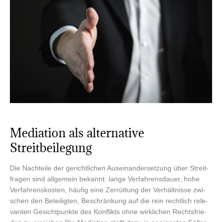
Media­ti­on als alter­na­ti­ve
Streitbeilegung
Die Nach­tei­le der gericht­li­chen Aus­ein­an­der­set­zung über Streit­
fra­gen sind all­ge­mein bekannt: lan­ge Ver­fah­rens­dau­er, hohe
Ver­fah­rens­kos­ten, häu­fig eine Zer­rüt­tung der Ver­hält­nis­se zwi­
schen den Betei­lig­ten, Beschrän­kung auf die rein recht­lich rele­
van­ten Gesicht­punk­te des Kon­flikts ohne wirk­li­chen Rechts­frie­