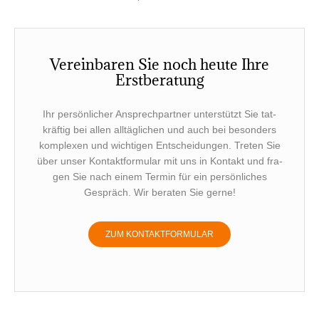
Ver­ein­ba­ren Sie noch heu­te Ihre
Erstberatung
Ihr per­sön­li­cher Ansprech­part­ner unter­stützt Sie tat­
kräf­tig bei allen all­täg­li­chen und auch bei beson­ders
kom­ple­xen und wich­ti­gen Ent­schei­dun­gen. Tre­ten Sie
über unser Kon­takt­for­mu­lar mit uns in Kon­takt und fra­
gen Sie nach einem Ter­min für ein per­sön­li­ches
Gespräch. Wir bera­ten Sie gerne!
ZUM KON­TAKT­FOR­MU­LAR