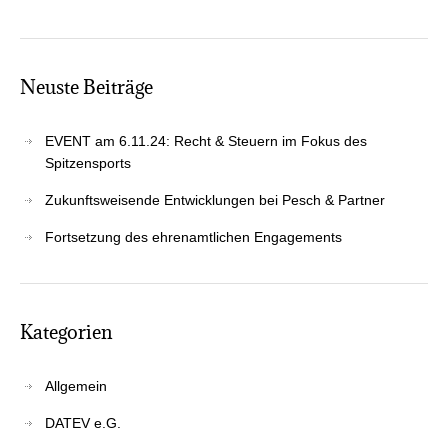
Neus­te Beiträge
EVENT am 6.11.24: Recht & Steu­ern im Fokus des
Spitzensports
Zukunfts­wei­sen­de Ent­wick­lun­gen bei Pesch & Partner
Fort­set­zung des ehren­amt­li­chen Engagements
Kate­go­rien
Allgemein
DATEV e.G.