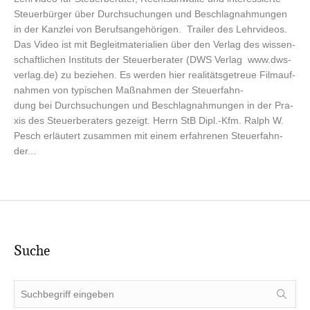
Steu­er­bür­ger über Durch­su­chun­gen und Beschlag­nah­mun­gen
in der Kanz­lei von Berufsangehörigen. Trai­ler des Lehr­vi­de­os.
Das Video ist mit Begleit­ma­te­ria­li­en über den Ver­lag des wis­sen­
schaft­li­chen Insti­tuts der Steu­er­be­ra­ter (DWS Ver­lag www.dws-
verlag.de) zu bezie­hen. Es wer­den hier rea­li­täts­ge­treue Film­auf­
nah­men von typi­schen Maß­nah­men der Steu­er­fahn­
dung bei Durch­su­chun­gen und Beschlag­nah­mun­gen in der Pra­
xis des Steu­er­be­ra­ters gezeigt. Herrn StB Dipl.-Kfm. Ralph W.
Pesch erläu­tert zusam­men mit einem erfah­re­nen Steu­er­fahn­
der...
Suche