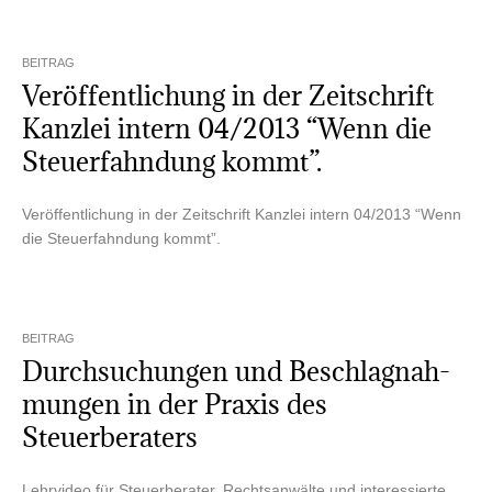
BEITRAG
Ver­öf­fent­li­chung in der Zeit­schrift
Kanz­lei intern 04/2013 “Wenn die
Steu­er­fahn­dung kommt”.
Ver­öf­fent­li­chung in der Zeit­schrift Kanz­lei intern 04/2013 “Wenn
die Steu­er­fahn­dung kommt”.
BEITRAG
Durch­su­chun­gen und Beschlag­nah­
mun­gen in der Pra­xis des
Steuerberaters
Lehr­vi­deo für Steu­er­be­ra­ter, Rechts­an­wäl­te und inter­es­sier­te