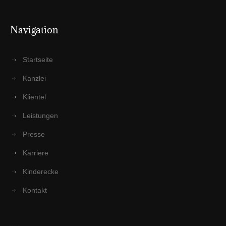
Navi­ga­ti­on
Start­sei­te
Kanz­lei
Kli­en­tel
Leis­tun­gen
Pres­se
Kar­rie­re
Kin­der­ecke
Kon­takt