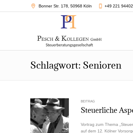
Bonner Str. 178
,
50968 Köln
+49 221 9440
Schlagwort:
Senioren
BEITRAG
Steu­er­li­che As
Vor­trag zum The­ma „Steu­er
auf dem 12. Köl­ner Vor­sor­g