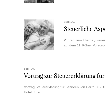
BEITRAG
Steu­er­li­che As
Vor­trag zum The­ma „Steu­er
auf dem 11. Köl­ner Vor­sor­g
BEITRAG
Vor­trag zur Steu­er­erklä­rung f
Vor­trag Steu­er­erklä­rung für Senio­ren von Herrn StB 
Hotel, Köln.