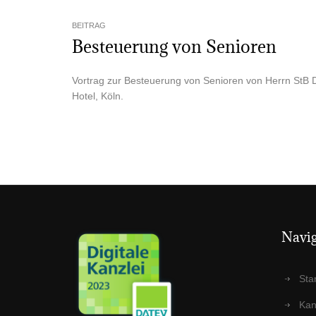
BEITRAG
Besteue­rung von Senioren
Vor­trag zur Besteue­rung von Senio­ren von Herrn StB D
Hotel, Köln.
Navi­g
Star
Kanz