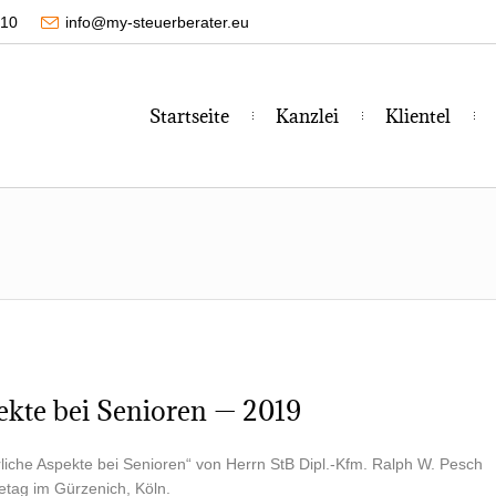
210
info@my-steuerberater.eu
Start­sei­te
Kanz­lei
Kli­en­tel
pek­te bei Senio­ren — 2019
­li­che Aspek­te bei Senio­ren“ von Herrn StB Dipl.-Kfm. Ralph W. Pesch
e­tag im Gür­ze­nich, Köln.