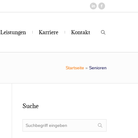
Leis­tun­gen
Kar­rie­re
Kon­takt
Startseite
»
Senioren
Suche