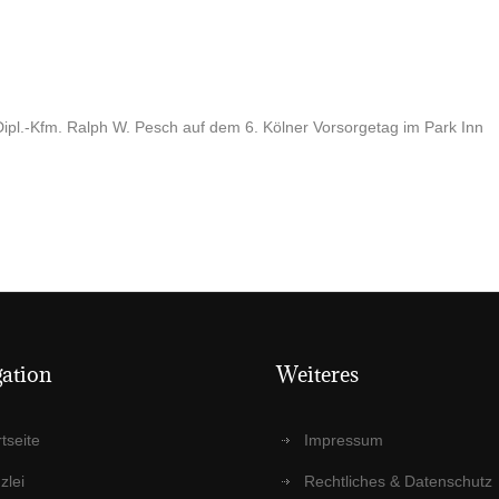
ipl.-Kfm. Ralph W. Pesch auf dem 6. Köl­ner Vor­sor­ge­tag im Park Inn
a­ti­on
Wei­te­res
t­sei­te
Impres­sum
­lei
Recht­li­ches & Datenschutz