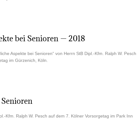
pek­te bei Senio­ren — 2018
­li­che Aspek­te bei Senio­ren“ von Herrn StB Dipl.-Kfm. Ralph W. Pesch
e­tag im Gür­ze­nich, Köln.
ür Senioren
Dipl.-Kfm. Ralph W. Pesch auf dem 7. Köl­ner Vor­sor­ge­tag im Park Inn