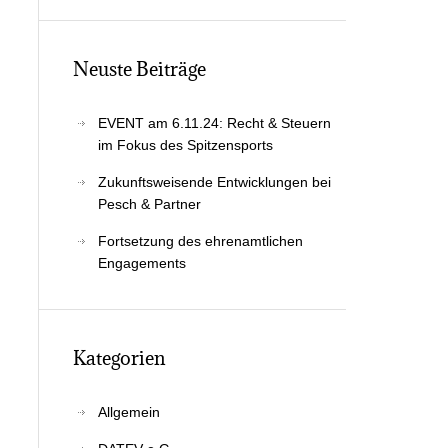
Neus­te Beiträge
EVENT am 6.11.24: Recht & Steu­ern
im Fokus des Spitzensports
Zukunfts­wei­sen­de Ent­wick­lun­gen bei
Pesch & Partner
Fort­set­zung des ehren­amt­li­chen
Engagements
Kate­go­rien
Allgemein