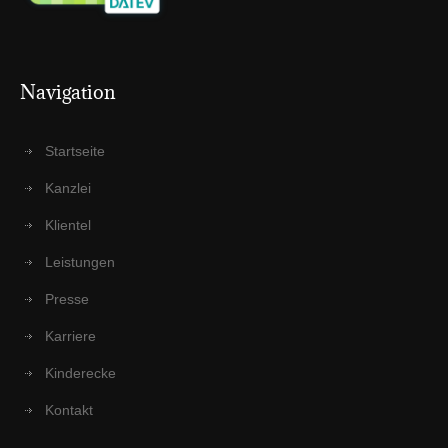
Navi­ga­ti­on
Start­sei­te
Kanz­lei
Kli­en­tel
Leis­tun­gen
Pres­se
Kar­rie­re
Kin­der­ecke
Kon­takt