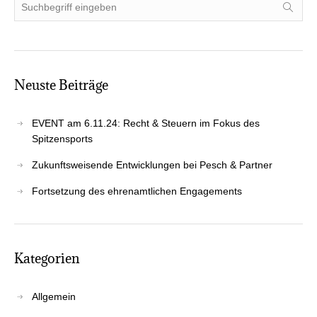
Neus­te Beiträge
EVENT am 6.11.24: Recht & Steu­ern im Fokus des
Spitzensports
Zukunfts­wei­sen­de Ent­wick­lun­gen bei Pesch & Partner
Fort­set­zung des ehren­amt­li­chen Engagements
Kate­go­rien
Allgemein