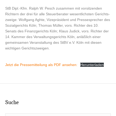
StB Dipl.-Kfm. Ralph W. Pesch zusam­men mit vor­sit­zen­den
Rich­tern der drei für alle Steu­er­be­ra­ter wesent­lichs­ten Gerichts­
zwei­ge: Wolf­gang Agh­te, Vize­prä­si­dent und Pres­se­spre­cher des
Sozi­al­ge­richts Köln; Tho­mas Mül­ler, vors. Rich­ter des 10.
Senats des Finanz­ge­richts Köln; Klaus Judick, vors. Rich­ter der
14. Kam­mer des Ver­wal­tungs­ge­richts Köln, anläß­lich einer
gemein­sa­men Ver­an­stal­tung des StBV e.V. Köln mit die­sen
wich­ti­gen Gerichtszweigen.
Jetzt die Pres­se­mit­tei­lung als PDF anse­hen:
Her­un­ter­la­den
Suche