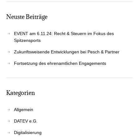
Neus­te Beiträge
EVENT am 6.11.24: Recht & Steu­ern im Fokus des
Spitzensports
Zukunfts­wei­sen­de Ent­wick­lun­gen bei Pesch & Partner
Fort­set­zung des ehren­amt­li­chen Engagements
Kate­go­rien
Allgemein
DATEV e.G.
Digitalisierung