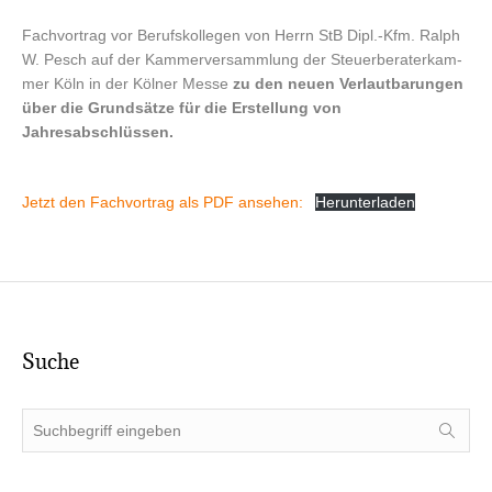
Fach­vor­trag vor Berufs­kol­le­gen von Herrn StB Dipl.-Kfm. Ralph
W. Pesch auf der Kam­mer­ver­samm­lung der Steu­er­be­ra­ter­kam­
mer Köln in der Köl­ner Mes­se
zu den neu­en Ver­laut­ba­run­gen
über die Grund­sät­ze für die Erstel­lung von
Jahresabschlüssen.
Jetzt den Fach­vor­trag als PDF anse­hen:
Her­un­ter­la­den
Suche