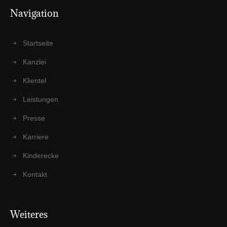
Navi­ga­ti­on
Start­sei­te
Kanz­lei
Kli­en­tel
Leis­tun­gen
Pres­se
Kar­rie­re
Kin­der­ecke
Kon­takt
Wei­te­res